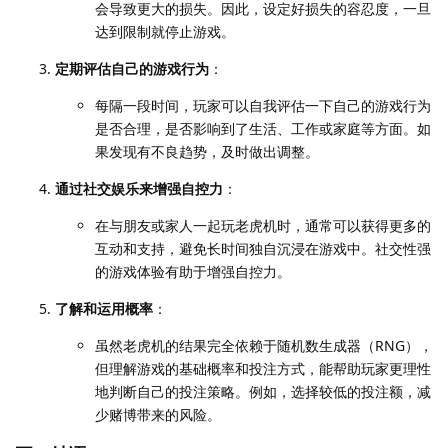
会导致更大的损失。因此，设定好损失的容忍度，一旦
达到限制就停止游戏。
定期评估自己的游戏行为
：
每隔一段时间，玩家可以自我评估一下自己的游戏行为
是否合理，是否影响到了生活、工作或家庭等方面。如
果发现有不良趋势，及时做出调整。
通过社交娱乐来增强自控力
：
在与朋友或家人一起玩老虎机时，通常可以获得更多的
互动和支持，避免长时间独自沉浸在游戏中。社交性强
的游戏体验有助于增强自控力。
了解和运用概率
：
虽然老虎机的结果完全依赖于随机数生成器（RNG），
但理解游戏的基础概率和投注方式，能帮助玩家更理性
地判断自己的投注策略。例如，选择较低的投注额，减
少赌博带来的风险。