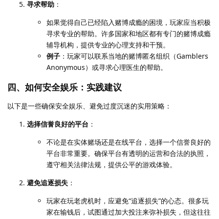
寻求帮助
：
如果觉得自己已经陷入赌博成瘾的困境，玩家应当积极
寻求专业的帮助。许多国家和地区都有专门的赌博成瘾
辅导机构，提供专业的心理支持和干预。
例子
：玩家可以联系当地的赌博匿名组织（Gamblers
Anonymous）或寻求心理医生的帮助。
四、如何安全娱乐：实践建议
以下是一些确保安全娱乐、避免过度沉迷的实用策略：
选择信誉良好的平台
：
不论是在实体赌场还是在线平台，选择一个信誉良好的
平台非常重要。确保平台有透明的运营和合法的执照，
遵守相关法律法规，提供公平的游戏体验。
避免追逐损失
：
玩家在玩老虎机时，应避免“追逐损失”的心态。很多玩
家在输钱后，试图通过加大投注来弥补损失，但这往往