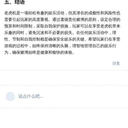
五、结语
老虎机是一项轻松有趣的娱乐活动，但其潜在的成瘾性和风险性也
需要引起玩家的高度重视。通过遵循责任赌博的原则，设定合理的
预算和时间限制，采取自我保护措施，玩家可以在享受老虎机带来
乐趣的同时，避免沉迷和不必要的损失。在任何娱乐活动中，理
性、节制和自我控制都是确保安全娱乐的关键。希望玩家们在享受
游戏的过程中，始终保持清晰的头脑，理智地管理自己的娱乐行
为，确保赌博始终是健康和愉快的体验。
回复
说点什么吧...