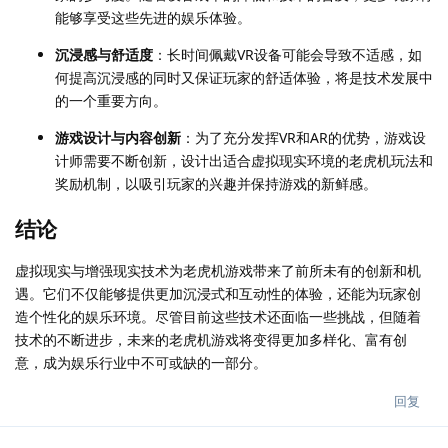
能够享受这些先进的娱乐体验。
沉浸感与舒适度
：长时间佩戴VR设备可能会导致不适感，如
何提高沉浸感的同时又保证玩家的舒适体验，将是技术发展中
的一个重要方向。
游戏设计与内容创新
：为了充分发挥VR和AR的优势，游戏设
计师需要不断创新，设计出适合虚拟现实环境的老虎机玩法和
奖励机制，以吸引玩家的兴趣并保持游戏的新鲜感。
结论
虚拟现实与增强现实技术为老虎机游戏带来了前所未有的创新和机
遇。它们不仅能够提供更加沉浸式和互动性的体验，还能为玩家创
造个性化的娱乐环境。尽管目前这些技术还面临一些挑战，但随着
技术的不断进步，未来的老虎机游戏将变得更加多样化、富有创
意，成为娱乐行业中不可或缺的一部分。
回复