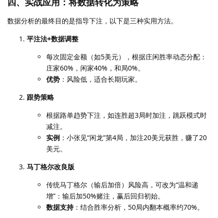
四、实战应用：将数据转化为策略
数据分析的最终目的是指导下注，以下是三种实用方法。
平注法+数据调整
每次固定金额（如5美元），根据庄闲胜率动态分配：
庄家60%，闲家40%，和局0%。
优势
：风险低，适合长期玩家。
跟势策略
根据路单趋势下注，如连胜超3局时加注，跳跃模式时
减注。
实例
：小张见“闲龙”第4局，加注20美元获胜，赚了20
美元。
马丁格尔改良版
传统马丁格尔（输后加倍）风险高，可改为“温和递
增”：输后加50%赌注，赢后回归初始。
数据支持
：结合胜率分析，50局内翻本概率约70%。