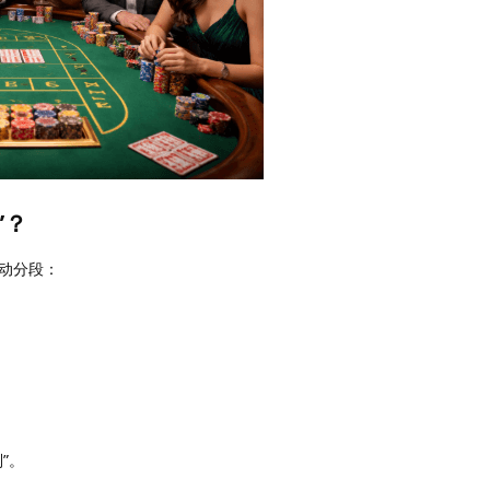
”？
动分段：
”。