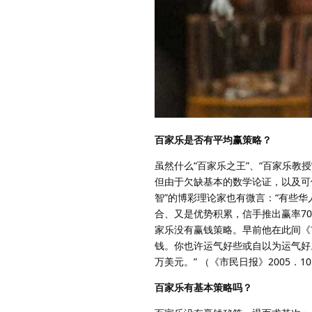
百家乐是否有平均赢策略？
虽然什么“百家乐之王”、“百家乐教授
但由于欠缺基本的数学论证，以及可
智”的博彩理论家也有微言：“有些
合、又是优势积累，信手推出赢率70
家乐没有赢钱策略。早前他在此间《
钱。你也许运气好些或自以为运气好
万美元。” （《市民日报》2005．1
百家乐有基本策略吗？