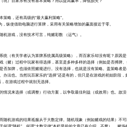
（玩）百家乐有没有基本策略？用以提高赢率，降低损失？
本策略，还有高级的“最大赢利策略”。
认为，纵使借助电脑进行算牌，采用有关策略增加的赢面接近于零。
随机游戏，没有技术可言，纯赌彩数 （运气）。
系统（有关学者认为算牌系统属高级策略），而百家乐却没有呢？原因是
戏（赌）过程中玩家有得选择，甚至是多种多样的选择（例如是否搏牌、
是否加牌，也须依照赌规进行。没有选择，也就是没有策略。盖策略者是
、办法也。当然玩百家乐的“选择”还是有的，但只是在游戏的初始阶段，
之后，在游戏过程中就别无选择。
的情况来选择（或调整）行动方案，以争取最佳利益（或效用）也。故没
而随机游戏的结果祗服从于大数定律。随机现象（例如赌戏的结果）不可
何谓“随机”、何谓“大数定律”本栏早前的文章已有介绍，不赘） 。赌场