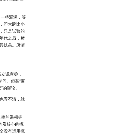
中一些漏洞，等
，即大牌比小
，只是试验的
年代之后，赌
其技矣。所谓
书立说宣称，
学问。但某“百
”的谬论。
念也弄不清，就
机率的乘积等
的及核心的概
全没有运用概