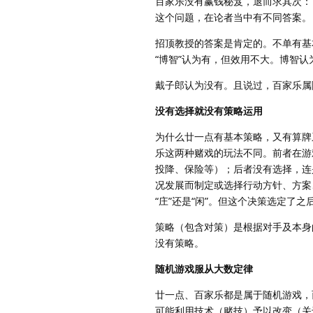
百家乐没有赢钱秘笈，退而求其次：
这个问题，在论者当中有不同答案。
招顶教授的答案是肯定的。不单有基
“博智”认为有，但效用不大。博智
戴子郎认为没有。且说过，百家乐属
没有选择就没有策略运用
为什么廿一点有基本策略，又有算牌
乐这两种赌戏的玩法不同。前者在游
投降、保险等）；后者没有选择，连
况发展而制定或选择行动方针、方案
“庄”还是“闲”。但这个决策选定了
策略（包含对策）是根据对手及本身
没有策略。
随机游戏服从大数定律
廿一点、百家乐都是属于随机游戏，
可能利用技术（赌技）予以改变（关于