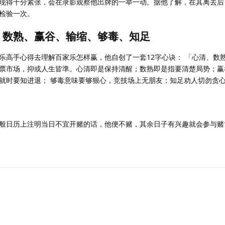
现得十分紧张，会在录影观察他出牌的一举一动。据他了解，在其离去后
检验一次。
、数熟、赢谷、输缩、够毒、知足
乐高手心得去理解百家乐怎样赢，他自创了一套12字心诀： 「心清、数
票市场，抑或人生皆準。心清即是保持清醒；数熟即是指要清楚局势；赢
就时要知进退； 够毒意味要够狠心，竞技场上无朋友；知足劝人切勿贪
般日历上注明当日不宜开赌的话，他便不赌，其余日子有兴趣就会参与赌