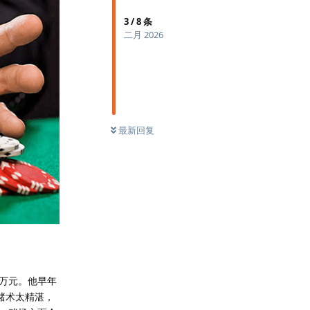
3
/
8
条
二月 2026
最新回复
万元。他早年
赌术太精湛，