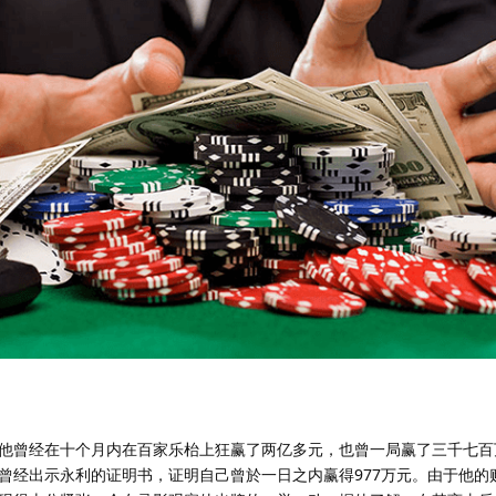
他曾经在十个月内在百家乐枱上狂赢了两亿多元，也曾一局赢了三千七百
曾经出示永利的证明书，证明自己曾於一日之内赢得977万元。由于他的