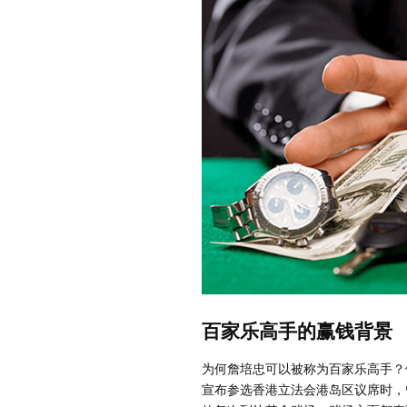
百家乐高手的赢钱背景
为何詹培忠可以被称为百家乐高手？
宣布参选香港立法会港岛区议席时，