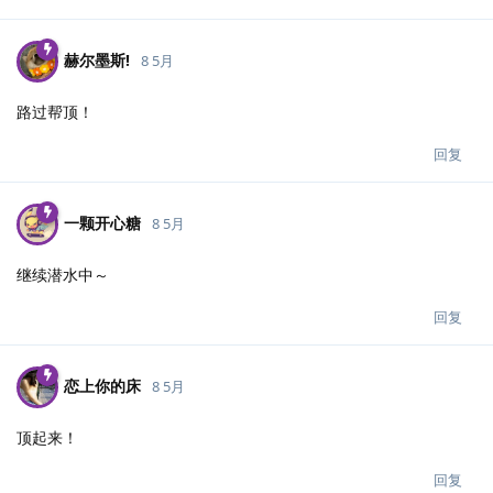
赫尔墨斯!
8 5月
路过帮顶！
回复
一颗开心糖
8 5月
继续潜水中～
回复
恋上你的床
8 5月
顶起来！
回复