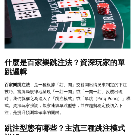
什麼是百家樂跳注法？資深玩家的單
跳邏輯
百家樂跳注法
，是一種根據「莊、閒」交替開出情況來制定的下注
技巧。當牌局規律地呈現「一莊一閒」或「一閒一莊」反覆出現
時，我們就稱之為進入了「跳注模式」或「單跳（Ping Pong）」模
式。資深玩家強調，觀察連續單跳型態，並在趨勢穩定後切入下
注，是提升預測準確率的關鍵。
跳注型態有哪些？主流三種跳注模式