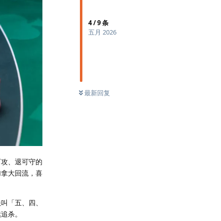
4
/
9
条
五月 2026
最新回复
攻、退可守的
加拿大回流，喜
叫「五、四、
续追杀。