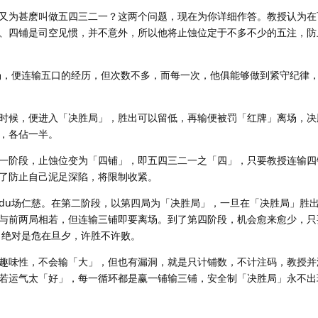
为甚麽叫做五四三二一？这两个问题，现在为你详细作答。教授认为在百
、四铺是司空见惯，并不意外，所以他将止蚀位定于不多不少的五注，防
，便连输五口的经历，但次数不多，而每一次，他俱能够做到紧守纪律，
候，便进入「决胜局」，胜出可以留低，再输便被罚「红牌」离场，决
，各佔一半。
阶段，止蚀位变为「四铺」，即五四三二一之「四」，只要教授连输四
了防止自己泥足深陷，将限制收紧。
u场仁慈。在第二阶段，以第四局为「决胜局」，一旦在「决胜局」胜出
与前两局相若，但连输三铺即要离场。到了第四阶段，机会愈来愈少，只
，绝对是危在旦夕，许胜不许败。
味性，不会输「大」，但也有漏洞，就是只计铺数，不计注码，教授并
若运气太「好」，每一循环都是赢一铺输三铺，安全制「决胜局」永不出