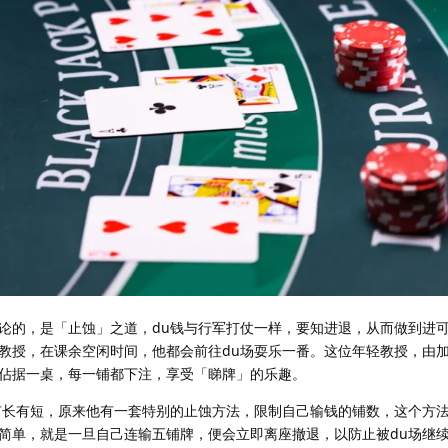
的，是「止蚀」之道，du钱与行军打仗一样，要知进退，从而做到进可
教授，在课余空闲时间，他都会前往du场耍乐一番。这位年轻教授，由
佔据一桌，每一铺都下注，享受「睇牌」的乐趣。
长有短，原来他有一套特别的止蚀方法，限制自己输钱的铺数，这个方法
简单，就是一旦自己连输五铺牌，便会立即离座撤退，以防止被du场继