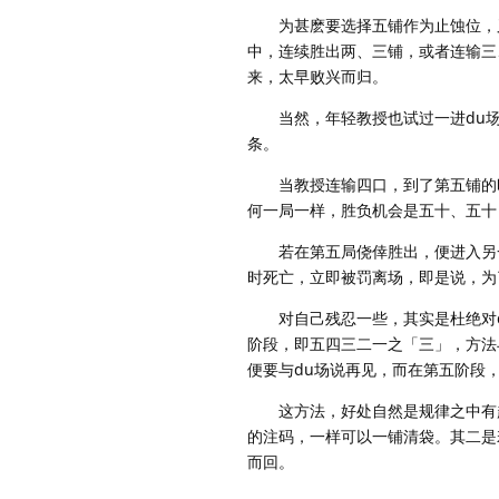
为甚麽要选择五铺作为止蚀位，又
中，连续胜出两、三铺，或者连输三
来，太早败兴而归。
当然，年轻教授也试过一进du场
条。
当教授连输四口，到了第五铺的时
何一局一样，胜负机会是五十、五十
若在第五局侥倖胜出，便进入另一
时死亡，立即被罚离场，即是说，为
对自己残忍一些，其实是杜绝对d
阶段，即五四三二一之「三」，方法
便要与du场说再见，而在第五阶段
这方法，好处自然是规律之中有趣
的注码，一样可以一铺清袋。其二是
而回。