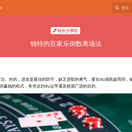
8
站长分享区
独特的百家乐倒数离场法
方法。对的，进攻是最佳的防守，缺乏进取的勇气，要在du场凯旋而回，
供赢钱的程式，务求达到du运亨通及财源广进的目的。