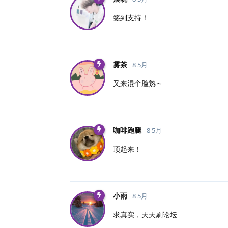
签到支持！
雾茶
8 5月
又来混个脸熟～
咖啡跑腿
8 5月
顶起来！
小雨
8 5月
求真实，天天刷论坛