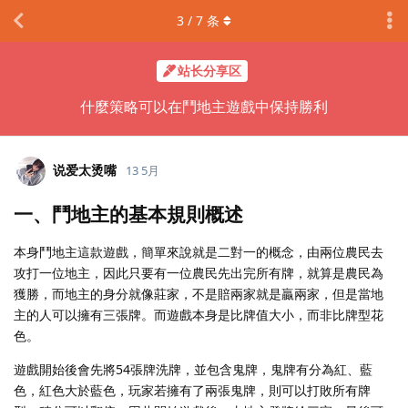
3
/
7
条
站长分享区
什麼策略可以在鬥地主遊戲中保持勝利
说爱太烫嘴
13 5月
一、鬥地主的基本規則概述
本身鬥地主這款遊戲，簡單來說就是二對一的概念，由兩位農民去
攻打一位地主，因此只要有一位農民先出完所有牌，就算是農民為
獲勝，而地主的身分就像莊家，不是賠兩家就是贏兩家，但是當地
主的人可以擁有三張牌。而遊戲本身是比牌值大小，而非比牌型花
色。
遊戲開始後會先將54張牌洗牌，並包含鬼牌，鬼牌有分為紅、藍
色，紅色大於藍色，玩家若擁有了兩張鬼牌，則可以打敗所有牌