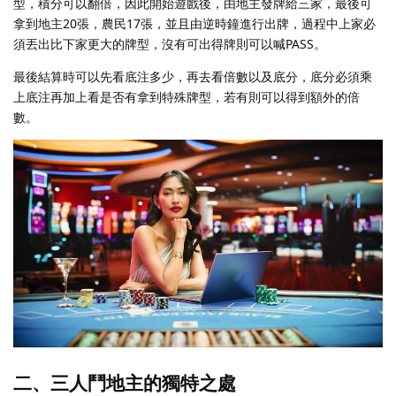
型，積分可以翻倍，因此開始遊戲後，由地主發牌給三家，最後可
拿到地主20張，農民17張，並且由逆時鐘進行出牌，過程中上家必
須丟出比下家更大的牌型，沒有可出得牌則可以喊PASS。
最後結算時可以先看底注多少，再去看倍數以及底分，底分必須乘
上底注再加上看是否有拿到特殊牌型，若有則可以得到額外的倍
數。
二、三人鬥地主的獨特之處