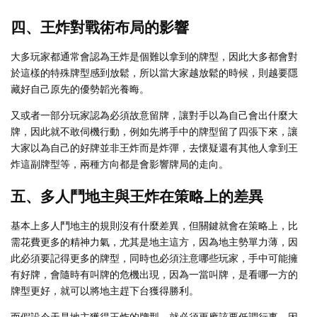
四、王炸對戰術布局的影響
大多玩家都通常會認為王炸是個難以拿到的牌型，因此大多都會對
於這樣的特殊牌型感到放鬆，所以當大家越放鬆的時候，則越要隱
藏好自己原先的優勢韜光養晦。
又或者一部分玩家認為必須故意留牌，讓對手以為自己會出什麼大
牌，因此就不敢伺機行動，例如先將手中的牌型留了四張下來，讓
大家以為自己的好牌並非王炸而是炸彈，去懷疑還有其他人拿到王
炸這副牌型等，兩種方向都是會影響牌局的走向。
五、多人鬥地主與王炸在策略上的差異
基本上多人鬥地主的規則沒有什麼差異，但關鍵就會在策略上，比
需花費更多的精神力氣，尤其是地主這方，因為地主勢單力薄，因
此必須要記得更多的牌型，同時也必須注意哪些玩家，手中可能擁
有好牌，會隨時有叫牌的危機出現，因為一當叫牌，是看哪一方的
牌型更好，就可以將地主趕下台獲得勝利。
而假設今天是地主獲得王炸的牌型，就必須更應該要低調行事，因