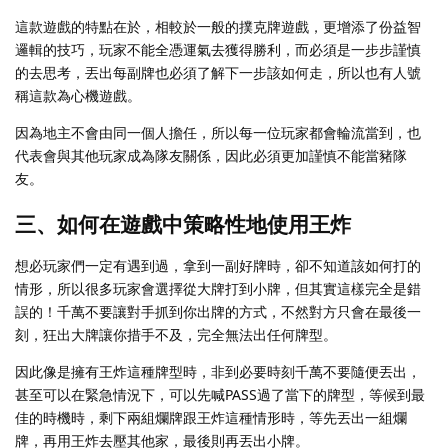
這款遊戲的特點在於，相較於一般的撲克牌遊戲，更增添了份益智
邏輯的技巧，玩家不能全憑運氣去獲得勝利，而必須是一步步謹慎
的去思考，丟出每副牌也必須了解下一步該如何走，所以也有人號
稱這款為心機遊戲。
因為地主不會由同一個人擔任，所以每一位玩家都會輪流當到，也
代表會與其他玩家成為隊友關係，因此必須更加謹慎不能當豬隊
友。
三、如何在遊戲中策略性地使用王炸
想必玩家們一定有遇到過，拿到一副好牌時，卻不知道該如何打的
情形，所以很多玩家會選擇從大牌打到小牌，但其實這樣完全是錯
誤的！千萬不要讓對手抓到你出牌的方式，不然對方只會在最後一
刻，狂出大牌讓你措手不及，完全無法出任何牌型。
因此像是擁有王炸這種牌型時，非到必要時刻千萬不要隨便丟出，
甚至可以在緊急情況下，可以先喊PASS過了當下的牌型，等候到最
佳的時機時，剩下兩組爛牌跟王炸這種情形時，等先丟出一組爛
牌，再用王炸去壓其他家，最後則再丟出小牌。