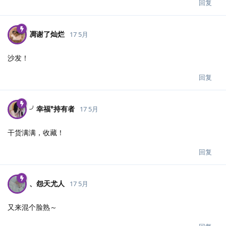
回复
凋谢了灿烂
17 5月
沙发！
回复
╯幸福°持有者
17 5月
干货满满，收藏！
回复
、怨天尤人
17 5月
又来混个脸熟～