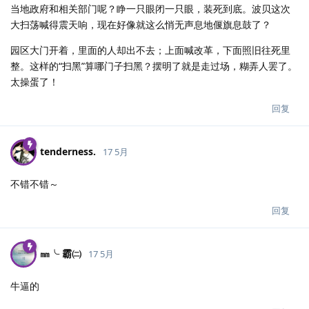
当地政府和相关部门呢？睁一只眼闭一只眼，装死到底。波贝这次
大扫荡喊得震天响，现在好像就这么悄无声息地偃旗息鼓了？
园区大门开着，里面的人却出不去；上面喊改革，下面照旧往死里
整。这样的“扫黑”算哪门子扫黑？摆明了就是走过场，糊弄人罢了。
太操蛋了！
回复
tenderness.​
17 5月
不错不错～
回复
㎜╰ 霸㈡
17 5月
牛逼的