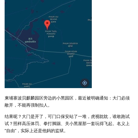
柬埔寨波贝麒麟园区旁边的小黑园区，最近被明确通知：大门必须
敞开，不能再强制扣人。
结果呢？大门是开了，可门口保安站了一堆，虎视眈眈，谁敢跑试
试？照样高压体罚、拳打脚踢、关小黑屋那一套玩得飞起。名义上
“自由”，实际上还是他妈的监狱。