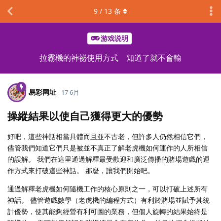
9
/
13
条
游戏说明
拉霸機的神祕使用方式 知道了就不會輸
易彩网址
17 6月
操縱結果以使自己獲得更大的優勢
好吧，這些神話相當具體而且並不古老，但許多人仍然相信它們，
儘管我們知道它們只是被並不真正了解老虎機如何運作的人所相信
的誤解。 我們在這里通過解釋最受歡迎和廣泛傳播的賭場遊戲的運
作方式來打破這些神話。 那麼，讓我們開始吧。
通過解釋老虎機如何隨機工作的核心原則之一，可以打破上述所有
神話。 儘管遊戲數學（老虎機的編程方式）有利於賭場並賦予其統
計優勢，使其能夠經營有利可圖的業務，但個人旋轉的結果始終是