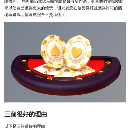
隨機的。 您可能仍然認為賭場總是會有所作為，並且他們會操縱結
果以使自己獲得更大的優勢，但只要您在信譽良好且獲得許可的賭
場玩遊戲，情況就完全不是這樣了。
三個很好的理由
以下是三個很好的理由：