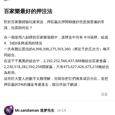
百家樂最好的押注法
對於百家樂經驗玩家來說，押莊贏比押閒稍微好些是個普遍的常
識，但原因何在？
在一個使用八副牌的百家樂遊戲中，派牌盒中共有 416張牌。組成
4、5或6張牌成局的情況
一共有難以置信的4,998,398,275,503,360（將近千的五次方）種不
同組合。
在這千千萬萬的組合中，2,292,252,566,437,888種組合莊家會贏，
2,230,518,282,592,256閒家贏，只有475,627,426,473,216種組合
為和局。
這些巨大驚人的數字太難理解，但當你把它們換算成百分比，並把
押莊贏的5%的傭金考慮進去，賭注作如下解讀：
回复
Mr.​sandaman 造梦先生
26 6月