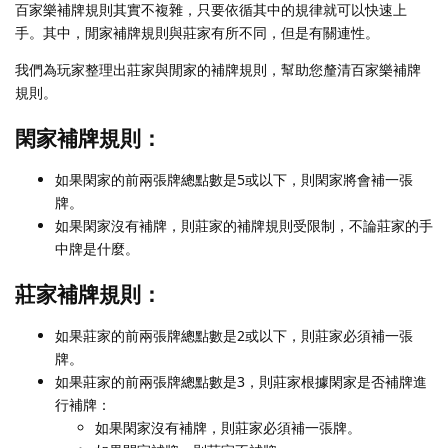
百家樂補牌規則其實不複雜，只要依循其中的規律就可以快速上
手。其中，閒家補牌規則與莊家有所不同，但是有關連性。
我們為玩家整理出莊家與閒家的補牌規則，幫助您釐清百家樂補牌
規則。
閑家補牌規則：
如果閑家的前兩張牌總點數是5或以下，則閑家將會補一張
牌。
如果閑家沒有補牌，則莊家的補牌規則受限制，不論莊家的手
中牌是什麼。
莊家補牌規則：
如果莊家的前兩張牌總點數是2或以下，則莊家必須補一張
牌。
如果莊家的前兩張牌總點數是3，則莊家根據閑家是否補牌進
行補牌：
如果閑家沒有補牌，則莊家必須補一張牌。