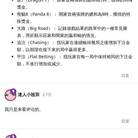
獎金。
熊貓8（Panda 8）： 閑家首兩張牌的總和為8時，獲得的特
殊獎金。
大路（Big Road）： 記錄遊戲結果的路單中的一種常見圖
表，用於顯示莊家和閑家的贏和輸的情況。
追注（Chasing）： 指玩家在連續輸掉幾局之後增加下注金
額，以期望在接下來的局中贏得更多。
平注（Flat Betting）： 指玩家在每一局中保持相同的下注金
額，不進行增加或減少。
回复
迷人小祖宗
2 7月
我只是来看评论的。
回复