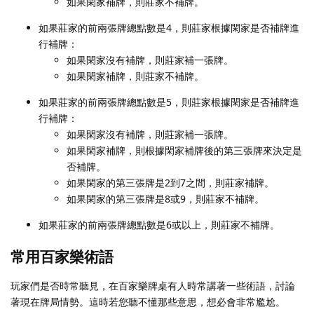
如果閑家補牌，則莊家不補牌。
如果莊家的前兩張牌總點數是4，則莊家根據閑家是否補牌進
行補牌：
如果閑家沒有補牌，則莊家補一張牌。
如果閑家補牌，則莊家不補牌。
如果莊家的前兩張牌總點數是5，則莊家根據閑家是否補牌進
行補牌：
如果閑家沒有補牌，則莊家補一張牌。
如果閑家補牌，則根據閑家補牌後的第三張牌來決定是
否補牌。
如果閑家的第三張牌是2到7之間，則莊家補牌。
如果閑家的第三張牌是8或9，則莊家不補牌。
如果莊家的前兩張牌總點數是6或以上，則莊家不補牌。
常用百家樂術語
玩家們是否時常聽見，在百家樂牌桌有人時常講著一些術語，討論
著現在牌局情勢。這時若您聽不懂那些意思，想必會非常尷尬。