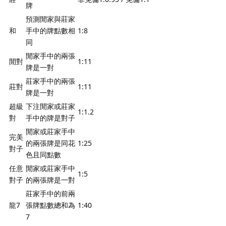
牌
預測閒家與莊家
和
手中的牌點數相
1:8
同
閒家手中的兩張
閒對
1:11
牌是一對
莊家手中的兩張
莊對
1:11
牌是一對
超級
下注閒家或莊家
1:1.2
對
手中的牌是對子
閒家或莊家手中
完美
的兩張牌是同花
1:25
對子
色且同點數
任意
閒家或莊家手中
1:5
對子
的兩張牌是一對
莊家手中的前兩
龍7
張牌點數總和為
1:40
7