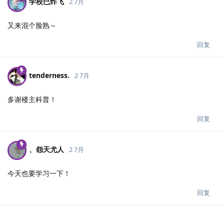
学校已炸飞
2 7月
又来混个脸熟～
回复
tenderness.​
2 7月
多谢楼主科普！
回复
、怨天尤人
2 7月
今天也要学习一下！
回复