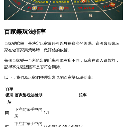
百家樂玩法賠率
百家樂賠率，是決定玩家最終可以獲得多少的籌碼。這將會影響玩
家在做百家樂策略時，做評估的依據。
每個百家樂平台所給出的賠率可能有所不同，玩家在進入遊戲前，
記得事先確認賠率是否符合期待。
以下，我們為玩家們整理出常見的百家樂玩法賠率:
百家
樂玩
百家樂玩法說明
賠率
法
下注閒家手中的
閒
1:1
牌
下注莊家手中的
莊
非免傭1:0.95 / 免傭1:1